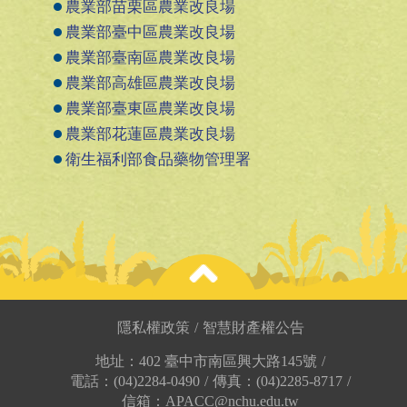
農業部苗栗區農業改良場
農業部臺中區農業改良場
農業部臺南區農業改良場
農業部高雄區農業改良場
農業部臺東區農業改良場
農業部花蓮區農業改良場
衛生福利部食品藥物管理署
隱私權政策
/
智慧財產權公告
關於我們
驗證服務
地址：402 臺中市南區興大路145號
/
組織架構
產銷履歷驗證
電話：(04)2284-0490
/
傳真：(04)2285-8717
/
品質目標與承諾
有機農產品驗證
信箱：APACC@nchu.edu.tw