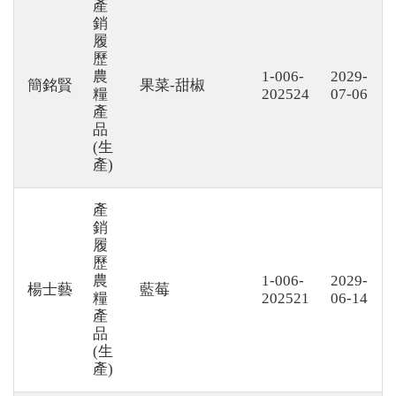
產
銷
履
歷
農
1-006-
2029-
簡銘賢
果菜-甜椒
糧
202524
07-06
產
品
(生
產)
產
銷
履
歷
農
1-006-
2029-
楊士藝
藍莓
糧
202521
06-14
產
品
(生
產)