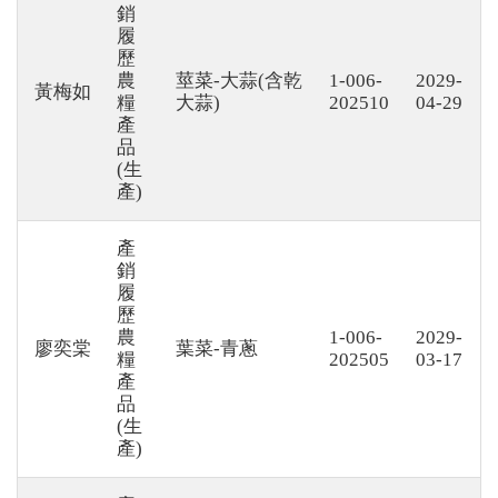
銷
履
歷
農
莖菜-大蒜(含乾
1-006-
2029-
黃梅如
糧
大蒜)
202510
04-29
產
品
(生
產)
產
銷
履
歷
農
1-006-
2029-
廖奕棠
葉菜-青蔥
糧
202505
03-17
產
品
(生
產)