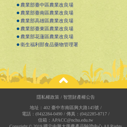
農業部臺中區農業改良場
農業部臺南區農業改良場
農業部高雄區農業改良場
農業部臺東區農業改良場
農業部花蓮區農業改良場
衛生福利部食品藥物管理署
隱私權政策
/
智慧財產權公告
關於我們
驗證服務
地址：402 臺中市南區興大路145號
/
組織架構
產銷履歷驗證
電話：(04)2284-0490
/
傳真：(04)2285-8717
/
品質目標與承諾
有機農產品驗證
信箱：APACC@nchu.edu.tw
財務來源說明
有機農業商品化資材
Copyright © 2019 國立中興大學農產品驗證中心 All Rights